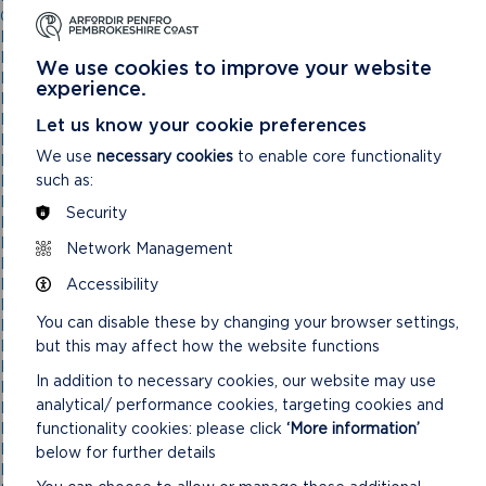
GANSLO
Pwyllgor Cynorthwyo a Datblygu Aelodau 15/02/23
Pwyllgor Cynorthwyo a Datblygu Aelodau 17/04/2024
We use cookies to improve your website
Pwyllgor Cynorthwyo a Datblygu Aelodau 21/10/20
experience.
Pwyllgor Cynorthwyo a Datblygu Aelodau 27/09/2023
Pwyllgor Grantiau 21/01/2026
Let us know your cookie preferences
Pwyllgor Gwasanaethau Pobl 15/01/25
We use
necessary cookies
to enable core functionality
Pwyllgor Gwasanaethau Pobl 18/09/24
such as:
Pwyllgor Gwasanaethau Pobl 19/03/2025
Pwyllgor Personėl
Security
Pwyllgor Personėl (Cyfarfod Anghyffredin) 03/03/21
Pwyllgor Personėl (Cyfarfod Anghyffredin) 13/01/21
Network Management
Pwyllgor Personėl 15/09/21
Accessibility
Pwyllgor Personėl 18/11/20
Pwyllgor Personėl 23/06/21
You can disable these by changing your browser settings,
Pwyllgor Rheoli Datblygu
but this may affect how the website functions
Pwyllgor Rheoli Datblygu
Pwyllgor Rheoli Datblygu
In addition to necessary cookies, our website may use
Pwyllgor Rheoli Datblygu
analytical/ performance cookies, targeting cookies and
Pwyllgor Rheoli Datblygu
functionality cookies: please click
‘More information’
Pwyllgor Rheoli Datblygu – 10/03/21
Pwyllgor Rheoli Datblygu 01/02/23
below for further details
Pwyllgor Rheoli Datblygu 03/06/26