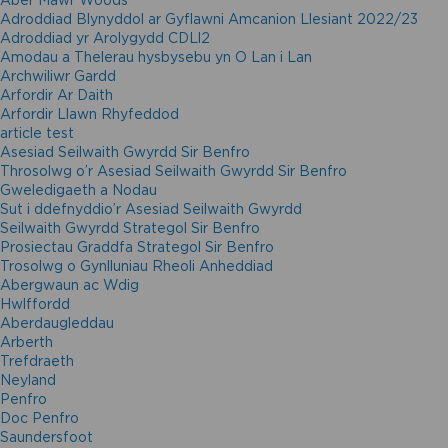
Aber Mawr Woods
Adroddiad Blynyddol ar Gyflawni Amcanion Llesiant 2022/23
Adroddiad yr Arolygydd CDLl2
Amodau a Thelerau hysbysebu yn O Lan i Lan
Archwiliwr Gardd
Arfordir Ar Daith
Arfordir Llawn Rhyfeddod
article test
Asesiad Seilwaith Gwyrdd Sir Benfro
Throsolwg o’r Asesiad Seilwaith Gwyrdd Sir Benfro
Gweledigaeth a Nodau
Sut i ddefnyddio’r Asesiad Seilwaith Gwyrdd
Seilwaith Gwyrdd Strategol Sir Benfro
Prosiectau Graddfa Strategol Sir Benfro
Trosolwg o Gynlluniau Rheoli Anheddiad
Abergwaun ac Wdig
Hwlffordd
Aberdaugleddau
Arberth
Trefdraeth
Neyland
Penfro
Doc Penfro
Saundersfoot