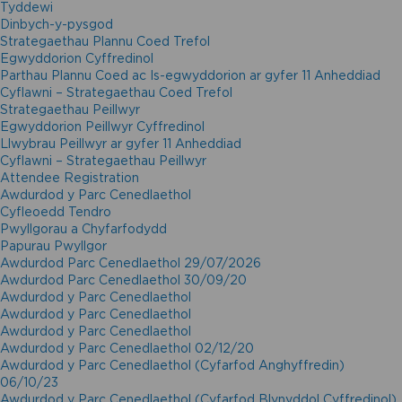
Tyddewi
Dinbych-y-pysgod
Strategaethau Plannu Coed Trefol
Egwyddorion Cyffredinol
Parthau Plannu Coed ac Is-egwyddorion ar gyfer 11 Anheddiad
Cyflawni – Strategaethau Coed Trefol
Strategaethau Peillwyr
Egwyddorion Peillwyr Cyffredinol
Llwybrau Peillwyr ar gyfer 11 Anheddiad
Cyflawni – Strategaethau Peillwyr
Attendee Registration
Awdurdod y Parc Cenedlaethol
Cyfleoedd Tendro
Pwyllgorau a Chyfarfodydd
Papurau Pwyllgor
Awdurdod Parc Cenedlaethol 29/07/2026
Awdurdod Parc Cenedlaethol 30/09/20
Awdurdod y Parc Cenedlaethol
Awdurdod y Parc Cenedlaethol
Awdurdod y Parc Cenedlaethol
Awdurdod y Parc Cenedlaethol 02/12/20
Awdurdod y Parc Cenedlaethol (Cyfarfod Anghyffredin)
06/10/23
Awdurdod y Parc Cenedlaethol (Cyfarfod Blynyddol Cyffredinol)