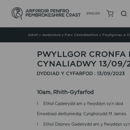
ENGLISH
Adref
»
Awdurdod y Parc Cenedlaethol
»
Pwyllgorau a C
PWYLLGOR CRONFA 
CYNALIADWY 13/09/
DYDDIAD Y CYFARFOD : 13/09/2023
10am, Rhith-Gyfarfod
Ethol Cadeirydd am y flwyddyn sy’n dod
Enwebiad derbyniedig: Cynghorydd M James
Ethol Dirprwy Gadeirydd am y flwyddyn sy’