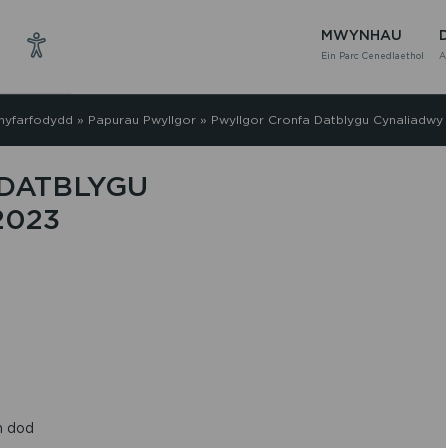
MWYNHAU
Ein Parc Cenedlaethol
A
hyfarfodydd
»
Papurau Pwyllgor
»
Pwyllgor Cronfa Datblygu Cynaliadwy
DATBLYGU
2023
n dod