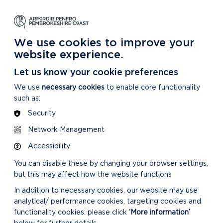
DYSGU
GOFALU
DARGANFOD MWY
m Ein Parc Cenedlaethol
Am ein Parc Cenedlaethol
Am Ein Parc Cenedlaethol
We use cookies to improve your
website experience.
 13/09/2023
Let us know your cookie preferences
We use
necessary cookies
to enable core functionality
such as:
Security
Network Management
DILYNWCH Y LLIF
Accessibility
BYW O'R RHITH-
You can disable these by changing your browser settings,
GYFARFOD
but this may affect how the website functions
In addition to necessary cookies, our website may use
analytical/ performance cookies, targeting cookies and
functionality cookies: please click
‘More information’