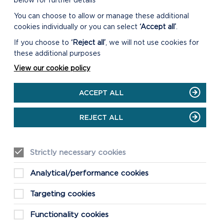
below for further details
You can choose to allow or manage these additional
cookies individually or you can select
‘Accept all’
.
If you choose to
‘Reject all’
, we will not use cookies for
these additional purposes
LLIF BYW
View our cookie policy
Bydd y Rhith-Gyfarfod yn cychwyn
ACCEPT ALL
am 10yb ar 28/06/2023
REJECT ALL
ON
GWYLIWCH Y LLIF BYW
LLIF
BYW
Strictly necessary cookies
Analytical/performance cookies
Targeting cookies
COFNODION A
GYNHALIWYD
Functionality cookies