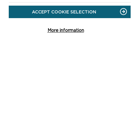
LAWRLWYTHWCH Y
ACCEPT COOKIE SELECTION
COFNODION
More information
NI
 y