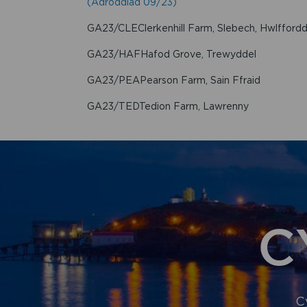
(Adroddiad 09/23)
GA23/CLEClerkenhill Farm, Slebech, Hwlfford
GA23/HAFHafod Grove, Trewyddel
GA23/PEAPearson Farm, Sain Ffraid
GA23/TEDTedion Farm, Lawrenny
C
C