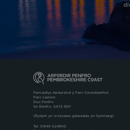
di
Pencadlys Awdurdod y Parc Cenedlaethol
Parc Llanion
Doc Penfro
Sir Benfro, SA72 6DY
(Rydym yn croesawu galwadau yn Gymraeg)
Tel: 01646 624800