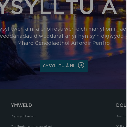
YSYLLTU Â 
ysylltwch â ni a chofrestrwch eich manylion i gael
weddariadau diweddaraf ar yr hyn sy'n digwydd
Mharc Cenedlaethol Arfordir Penfro
ON
CYSYLLTU Â NI
CYSYLLTU
Â
NI
YMWELD
DOL
Digwyddiadau
Awdur
Cynllunio eich ymweliad
Y Par