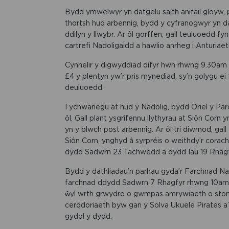
Bydd ymwelwyr yn datgelu saith anifail gloyw,
thortsh hud arbennig, bydd y cyfranogwyr yn da
ddilyn y llwybr. Ar ôl gorffen, gall teuluoedd fyn
cartrefi Nadoligaidd a hawlio anrheg i Anturiaet
Cynhelir y digwyddiad difyr hwn rhwng 9.30a
£4 y plentyn yw’r pris mynediad, sy’n golygu e
deuluoedd.
I ychwanegu at hud y Nadolig, bydd Oriel y P
ôl. Gall plant ysgrifennu llythyrau at Siôn Corn 
yn y blwch post arbennig. Ar ôl tri diwrnod, ga
Siôn Corn, ynghyd â syrpréis o weithdy’r cor
dydd Sadwrn 23 Tachwedd a dydd Iau 19 Rhagfy
Bydd y dathliadau’n parhau gyda’r Farchnad Nad
farchnad ddydd Sadwrn 7 Rhagfyr rhwng 10am a
ŵyl wrth grwydro o gwmpas amrywiaeth o stond
cerddoriaeth byw gan y Solva Ukuele Pirates a
gydol y dydd.