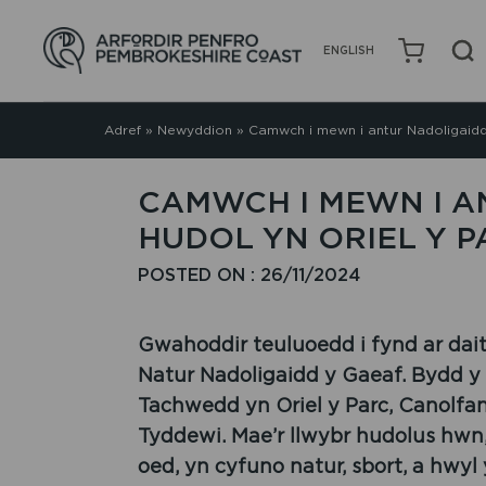
ENGLISH
Adref
»
Newyddion
»
Camwch i mewn i antur Nadoligaidd 
CAMWCH I MEWN I A
HUDOL YN ORIEL Y P
POSTED ON : 26/11/2024
Gwahoddir teuluoedd i fynd ar dai
Natur Nadoligaidd y Gaeaf. Bydd y
Tachwedd yn Oriel y Parc, Canolfa
Tyddewi. Mae’r llwybr hudolus hwn,
oed, yn cyfuno natur, sbort, a hwy