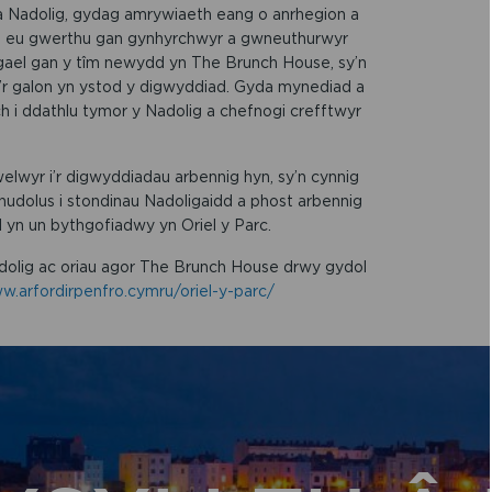
a Nadolig, gydag amrywiaeth eang o anrhegion a
el eu gwerthu gan gynhyrchwyr a gwneuthurwyr
 gael gan y tîm newydd yn The Brunch House, sy’n
’r galon yn ystod y digwyddiad. Gyda mynediad a
h i ddathlu tymor y Nadolig a chefnogi crefftwyr
lwyr i’r digwyddiadau arbennig hyn, sy’n cynnig
hudolus i stondinau Nadoligaidd a phost arbennig
d yn un bythgofiadwy yn Oriel y Parc.
adolig ac oriau agor The Brunch House drwy gydol
w.arfordirpenfro.cymru/oriel-y-parc/