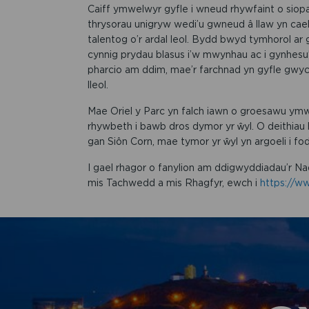
Caiff ymwelwyr gyfle i wneud rhywfaint o siop
thrysorau unigryw wedi’u gwneud â llaw yn ca
talentog o’r ardal leol. Bydd bwyd tymhorol ar
cynnig prydau blasus i’w mwynhau ac i gynhesu
pharcio am ddim, mae’r farchnad yn gyfle gwyc
lleol.
Mae Oriel y Parc yn falch iawn o groesawu ymwe
rhywbeth i bawb dros dymor yr ŵyl. O deithiau 
gan Siôn Corn, mae tymor yr ŵyl yn argoeli i fo
I gael rhagor o fanylion am ddigwyddiadau’r N
mis Tachwedd a mis Rhagfyr, ewch i
https://ww