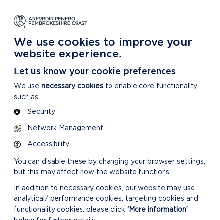
DYSGU
GOFALU
DARGANFOD MWY
m Ein Parc Cenedlaethol
Am ein Parc Cenedlaethol
Am Ein Parc Cenedlaethol
We use cookies to improve your
website experience.
Let us know your cookie preferences
We use
necessary cookies
to enable core functionality
such as:
Security
Network Management
Accessibility
You can disable these by changing your browser settings,
but this may affect how the website functions
In addition to necessary cookies, our website may use
analytical/ performance cookies, targeting cookies and
functionality cookies: please click
‘More information’