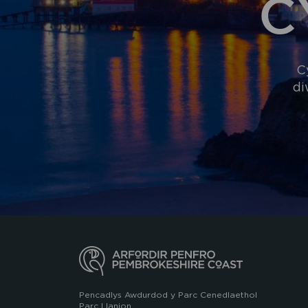
C
C
di
Pencadlys Awdurdod y Parc Cenedlaethol
Parc Llanion