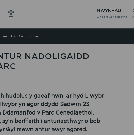
MWYNHAU
Ein Parc Cenedlaethol
A
hudol yn Oriel y Parc
NTUR NADOLIGAIDD
ARC
th hudolus y gaeaf hwn, ar hyd Llwybr
 llwybr yn agor ddydd Sadwrn 23
n Ddarganfod y Parc Cenedlaethol,
 sy’n berffaith i anturiaethwyr o bob
l yr ŵyl mewn antur awyr agored.