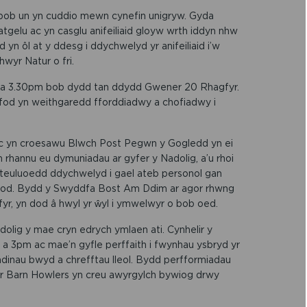
 pob un yn cuddio mewn cynefin unigryw. Gyda
tgelu ac yn casglu anifeiliaid gloyw wrth iddyn nhw
d yn ôl at y ddesg i ddychwelyd yr anifeiliaid i’w
hwyr Natur o fri.
m a 3.30pm bob dydd tan ddydd Gwener 20 Rhagfyr.
i fod yn weithgaredd fforddiadwy a chofiadwy i
arc yn croesawu Blwch Post Pegwn y Gogledd yn ei
yn rhannu eu dymuniadau ar gyfer y Nadolig, a’u rhoi
ll teuluoedd ddychwelyd i gael ateb personol gan
achod. Bydd y Swyddfa Bost Am Ddim ar agor rhwng
r, yn dod â hwyl yr ŵyl i ymwelwyr o bob oed.
olig y mae cryn edrych ymlaen ati. Cynhelir y
 3pm ac mae’n gyfle perffaith i fwynhau ysbryd yr
inau bwyd a chrefftau lleol. Bydd perfformiadau
’r Barn Howlers yn creu awyrgylch bywiog drwy