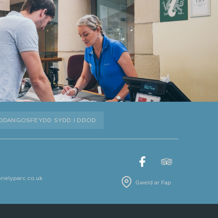
DDANGOSFEYDD SYDD I DDOD
ielyparc.co.uk
Gweld ar Fap