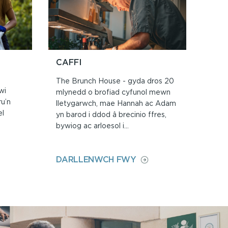
CAFFI
The Brunch House - gyda dros 20
wi
mlynedd o brofiad cyfunol mewn
u’n
lletygarwch, mae Hannah ac Adam
el
yn barod i ddod â brecinio ffres,
bywiog ac arloesol i...
ON
DARLLENWCH FWY
CAFFI
I
RIEL
DEWI