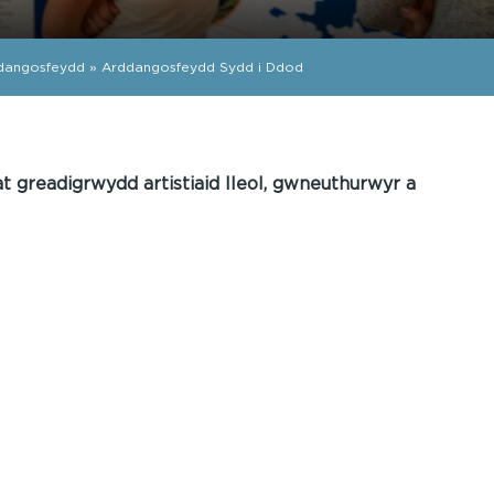
dangosfeydd
»
Arddangosfeydd Sydd i Ddod
t greadigrwydd artistiaid lleol, gwneuthurwyr a