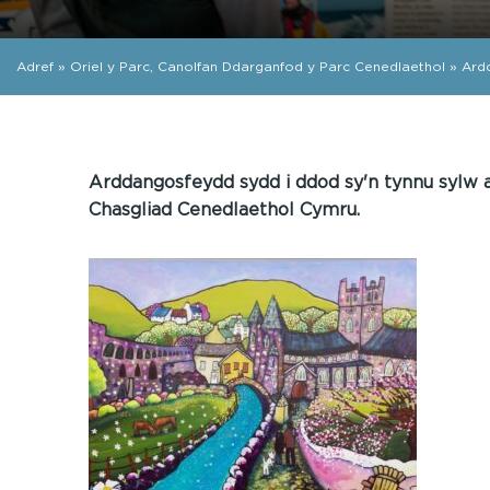
Adref
»
Oriel y Parc, Canolfan Ddarganfod y Parc Cenedlaethol
»
Ard
Arddangosfeydd sydd i ddod sy'n tynnu sylw a
Chasgliad Cenedlaethol Cymru.