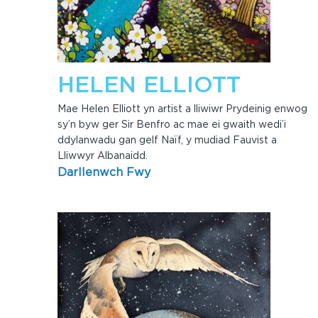
HELEN ELLIOTT
Mae Helen Elliott yn artist a lliwiwr Prydeinig enwog
sy’n byw ger Sir Benfro ac mae ei gwaith wedi’i
ddylanwadu gan gelf Naïf, y mudiad Fauvist a
Lliwwyr Albanaidd.
Darllenwch Fwy