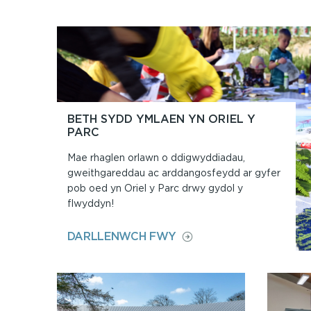
BETH SYDD YMLAEN YN ORIEL Y
PARC
Mae rhaglen orlawn o ddigwyddiadau,
gweithgareddau ac arddangosfeydd ar gyfer
pob oed yn Oriel y Parc drwy gydol y
flwyddyn!
ON
DARLLENWCH FWY
BETH
SYDD
YMLAEN
YN
ORIEL