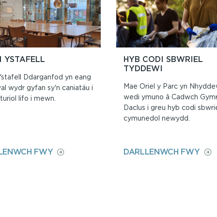
I YSTAFELL
HYB CODI SBWRIEL
TYDDEWI
Ystafell Ddarganfod yn eang
Mae Oriel y Parc yn Nhydde
l wydr gyfan sy'n caniatáu i
wedi ymuno â Cadwch Gymr
turiol lifo i mewn.
Daclus i greu hyb codi sbwri
cymunedol newydd.
ON
ON
LENWCH FWY
DARLLENWCH FWY
LLOGI
HYB
YSTAFELL
COD
SBW
TYD