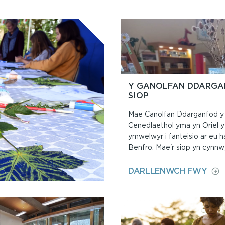
Y GANOLFAN DDARGA
SIOP
Mae Canolfan Ddarganfod y
Cenedlaethol yma yn Oriel y 
ymwelwyr i fanteisio ar eu h
Benfro. Mae'r siop yn cynnwy
ON
DARLLENWCH FWY
Y
GAN
DDA
A’R
SIO