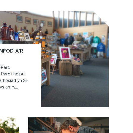
NFOD A’R
 Parc
Parc i helpu
arhosiad yn Sir
s amry...
OLFAN
RGANFOD
P