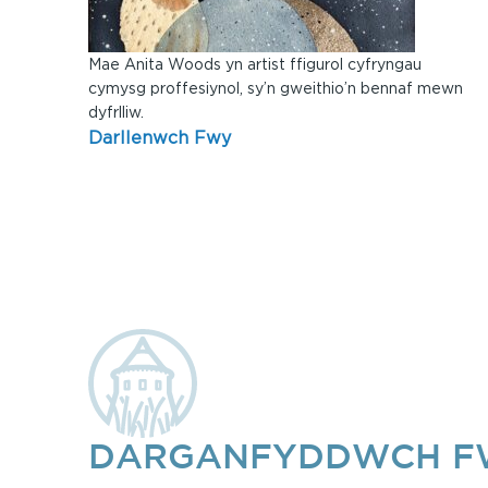
Mae Anita Woods yn artist ffigurol cyfryngau
cymysg proffesiynol, sy’n gweithio’n bennaf mewn
dyfrlliw.
Darllenwch Fwy
DARGANFYDDWCH FW