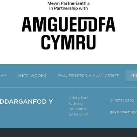
HAM
ANITA WOODS
PAUL PRESTON A ALAN ARDIFF
AR
Oriel y Parc,
N DDARGANFOD Y
01437720392
Tyddewi
Sir Benfro,
gwybodaeth@or
SA62 6NW