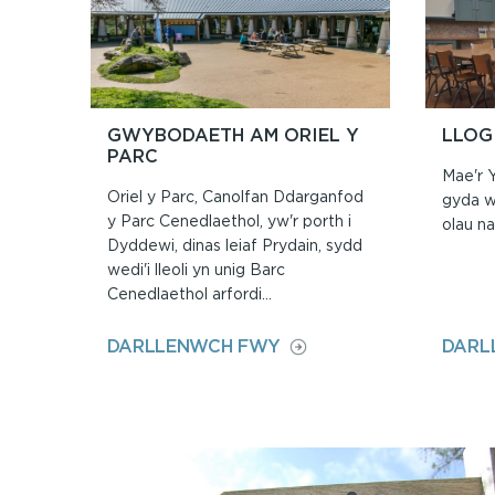
Y
PARC
GWYBODAETH AM ORIEL Y
LLOG
PARC
Mae'r 
Oriel y Parc, Canolfan Ddarganfod
gyda wa
y Parc Cenedlaethol, yw'r porth i
olau na
Dyddewi, dinas leiaf Prydain, sydd
wedi'i lleoli yn unig Barc
Cenedlaethol arfordi...
ON
DARLLENWCH FWY
DARL
GWYBODAETH
AM
ORIEL
Y
PARC