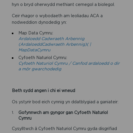
hyn o bryd oherwydd methiant cemegol a biolegol.
Ceir rhagor o wybodaeth am leoliadau ACA a
nodweddion dynodedig yn:
Map Data Cymru:
Ardaloedd Cadwraeth Arbennig
(ArdaloeddCadwraeth Arbennig)(
|
MapDataCymru
Cyfoeth Naturiol Cymru:
Cyfoeth Naturiol Cymru / Canfod ardaloedd o dir
a môr gwarchodedig
Beth sydd angen i chi ei wneud
Os ystyrir bod eich cynnig yn ddatblygiad a ganiateir:
Gofynnwch am gyngor gan Cyfoeth Naturiol
Cymru
Cysylltwch â Cyfoeth Naturiol Cymru gyda disgrifiad