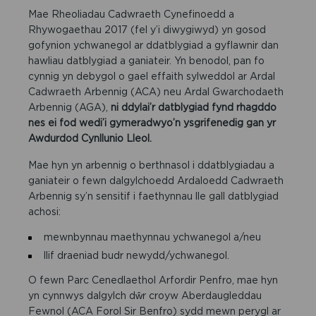
Mae Rheoliadau Cadwraeth Cynefinoedd a
Rhywogaethau 2017 (fel y’i diwygiwyd) yn gosod
gofynion ychwanegol ar ddatblygiad a gyflawnir dan
hawliau datblygiad a ganiateir. Yn benodol, pan fo
cynnig yn debygol o gael effaith sylweddol ar Ardal
Cadwraeth Arbennig (ACA) neu Ardal Gwarchodaeth
Arbennig (AGA),
ni ddylai’r
datblygiad fynd rhagddo
nes ei fod wedi’i gymeradwyo’n ysgrifenedig gan yr
Awdurdod Cynllunio Lleol.
Mae hyn yn arbennig o berthnasol i ddatblygiadau a
ganiateir o fewn dalgylchoedd Ardaloedd Cadwraeth
Arbennig sy’n sensitif i faethynnau lle gall datblygiad
achosi:
mewnbynnau maethynnau ychwanegol a/neu
llif draeniad budr newydd/ychwanegol.
O fewn Parc Cenedlaethol Arfordir Penfro, mae hyn
yn cynnwys dalgylch dŵr croyw Aberdaugleddau
Fewnol (ACA Forol Sir Benfro) sydd mewn perygl ar