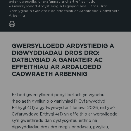
gyfer gwersylla, charafannau a chartrefi symudol
»
Gwersylloedd Ardystiedig a Digwyddiadau Dros Dro:
Datblygiad a Ganiateir ac effeithiau ar Ardaloedd Cadwraeth
Arbennig
GWERSYLLOEDD ARDYSTIEDIG A
DIGWYDDIADAU DROS DRO:
DATBLYGIAD A GANIATEIR AC
EFFEITHIAU AR ARDALOEDD
CADWRAETH ARBENNIG
Er bod gwersylloedd pebyll bellach yn wynebu
rheolaeth gynllunio o ganlyniad i’r Cyfarwyddyd
Erthygl 4(1) a gyflwynwyd ar 1 Ionawr 2026, nid yw’r
Cyfarwyddyd Erthygl 4(1) yn effeithio ar wersylloedd
sy’n gweithredu dan dystysgrifau eithrio na
digwyddiadau dros dro megis priodasau, gwyliau,