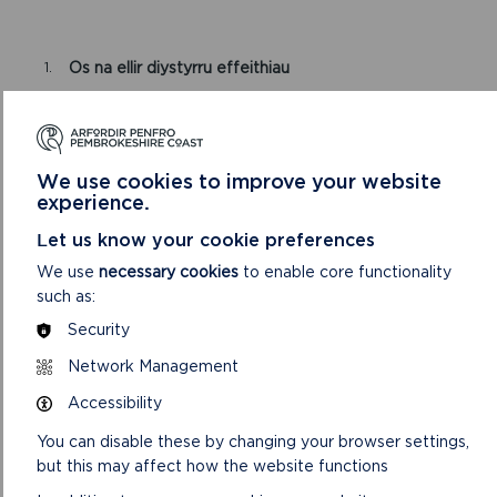
Os na ellir diystyrru effeithiau
Os yw Cyfoeth Naturiol Cymru yn ystyried na ellir
diystyrru effaith sylweddol debygol, mae’n rhaid i chi
gael cymeradwyaeth ysgrifenedig gan yr Awdurdod
We use cookies to improve your website
Cynllunio Lleol cyn mynd ymlaen gyda’r datblygiad
experience.
(gan gynnwys digwyddiadau).
Let us know your cookie preferences
Rhaid i gais am gymeradwyaeth ysgrifenedig gan yr
Awdurdod gynnwys:
We use
necessary cookies
to enable core functionality
such as:
Ffurflen gais wedi’i llenwi
Security
Tystiolaeth yn dangos pam eich bod chi’n ystyried
nad oes unrhyw effeithiau niweidiol ar
Network Management
anllygredigaeth yr Ardaloedd Cadwraeth Arbennig
a
Accessibility
Gwybodaeth ategol briodol a mesurau lliniaru
You can disable these by changing your browser settings,
perthnasol.
but this may affect how the website functions
Codir tâl o £33