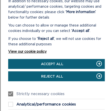
In addition to necessary cookies, our website may use
analytical/ performance cookies, targeting cookies and
functionality cookies: please click
‘More information’
Proses asesu
below for further details
Bydd eich cais i’r ACLl yn llywio Asesiad Priodol yr
You can choose to allow or manage these additional
Awdurdod a fydd yn cael ei gynnal mewn
cookies individually or you can select
‘Accept all’
.
ymgynghoriad â Cyfoeth Naturiol Cymru cyn gwneud
If you choose to
‘Reject all’
, we will not use cookies for
penderfyniad.
these additional purposes
Bydd y ffurflen a’r siart llif ategol a luniwyd ar gyfer
View our cookie policy
digwyddiadau dros dro a safleoedd gwersylla
ardystiedig yn eich tywys drwy’r broses hon.
ACCEPT ALL
REJECT ALL
Rhagor o arweiniad
Mae’r broses Asesiad Rheoliadau Cynefinoedd yn un
Strictly necessary cookies
o ofynion Rheoliadau 75-77 Rheoliadau Cadwraeth
Cynefinoedd a Rhywogaethau 2017 (fel y’i
Analytical/performance cookies
diwygiwyd)