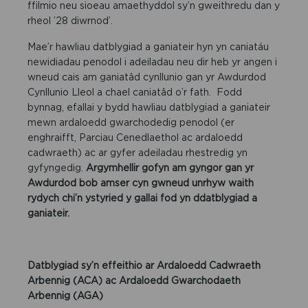
ffilmio neu sioeau amaethyddol sy’n gweithredu dan y
rheol ’28 diwrnod’.
Mae’r hawliau datblygiad a ganiateir hyn yn caniatáu
newidiadau penodol i adeiladau neu dir heb yr angen i
wneud cais am ganiatâd cynllunio gan yr Awdurdod
Cynllunio Lleol a chael caniatâd o’r fath. Fodd
bynnag, efallai y bydd hawliau datblygiad a ganiateir
mewn ardaloedd gwarchodedig penodol (er
enghraifft, Parciau Cenedlaethol ac ardaloedd
cadwraeth) ac ar gyfer adeiladau rhestredig yn
gyfyngedig.
Argymhellir gofyn am gyngor gan yr
Awdurdod bob amser cyn gwneud unrhyw waith
rydych chi’n ystyried y gallai fod yn ddatblygiad a
ganiateir.
Datblygiad sy’n effeithio ar Ardaloedd Cadwraeth
Arbennig
(ACA) ac
Ardaloedd Gwarchodaeth
Arbennig
(AGA)