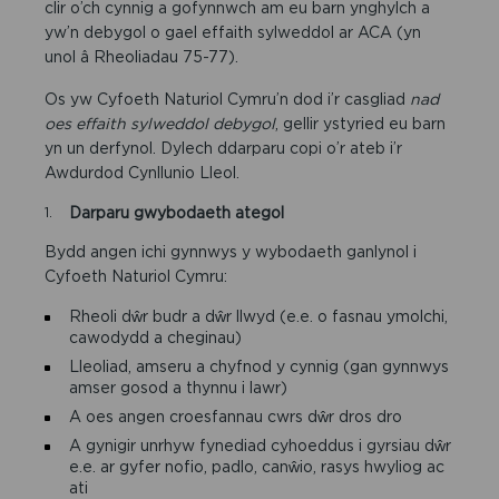
clir o’ch cynnig a gofynnwch am eu barn ynghylch a
yw’n debygol o gael effaith sylweddol ar ACA (yn
unol â Rheoliadau 75-77).
Os yw Cyfoeth Naturiol Cymru’n dod i’r casgliad
nad
oes effaith sylweddol debygol
, gellir ystyried eu barn
yn un derfynol. Dylech ddarparu copi o’r ateb i’r
Awdurdod Cynllunio Lleol.
Darparu gwybodaeth ategol
Bydd angen ichi gynnwys y wybodaeth ganlynol i
Cyfoeth Naturiol Cymru:
Rheoli dŵr budr a dŵr llwyd (e.e. o fasnau ymolchi,
cawodydd a cheginau)
Lleoliad, amseru a chyfnod y cynnig (gan gynnwys
amser gosod a thynnu i lawr)
A oes angen croesfannau cwrs dŵr dros dro
A gynigir unrhyw fynediad cyhoeddus i gyrsiau dŵr
e.e. ar gyfer nofio, padlo, canŵio, rasys hwyliog ac
ati