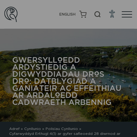
ENGLISH
GWERSYLLOEDD
ARDYSTIEDIG A
DIGWYDDIADAU DROS
DRO: DATBLYGIAD A
GANIATEIR AC EFFEITHIAU
AR ARDALOEDD
CADWRAETH ARBENNIG
Adref
»
Cynllunio
»
Polisïau Cynllunio
»
Cyfarwyddyd Erthugl 4(1) ar gyfer safleoedd 28 diwrnod ar