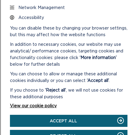
Network Management
Accessibility
Dydd Gwener, 23 Ebrill
You can disable these by changing your browser settings,
Gemau awyr agored
but this may affect how the website functions
Fideos o amrywiaeth o gemau awyr agored gan Chwaraeon
In addition to necessary cookies, our website may use
Sir Benfro.
analytical/ performance cookies, targeting cookies and
functionality cookies: please click
‘More information’
Dyddlyfr dysgu yn yr awyr agored
below for further details
Lluniwch bapur neu ddyddlyfr ar-lein o beth rydych wedi’i
ddysgu’r wythnos hon.
You can choose to allow or manage these additional
cookies individually or you can select
‘Accept all’
.
DOLENNI PERTHNASOL
If you choose to
‘Reject all’
, we will not use cookies for
these additional purposes
View our cookie policy
ACCEPT ALL