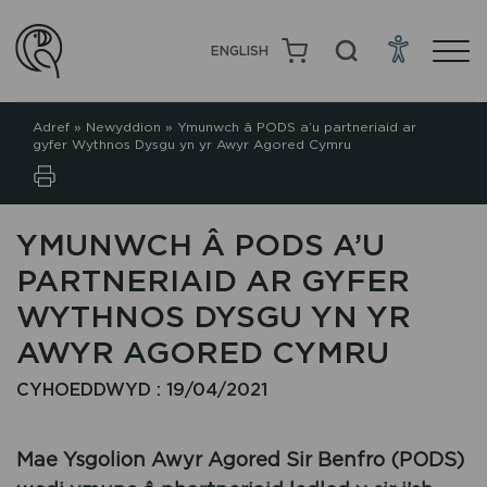
ENGLISH
Adref
»
Newyddion
»
Ymunwch â PODS a’u partneriaid ar
gyfer Wythnos Dysgu yn yr Awyr Agored Cymru
YMUNWCH Â PODS A’U
PARTNERIAID AR GYFER
WYTHNOS DYSGU YN YR
AWYR AGORED CYMRU
CYHOEDDWYD : 19/04/2021
Mae Ysgolion Awyr Agored Sir Benfro (PODS)