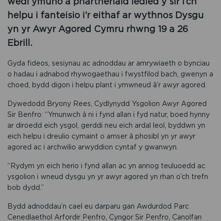
wedi ymuno â phartneriaid ledled y sir i’ch
helpu i fanteisio i’r eithaf ar wythnos Dysgu
yn yr Awyr Agored Cymru rhwng 19 a 26
Ebrill.
Gyda fideos, sesiynau ac adnoddau ar amrywiaeth o bynciau
o hadau i adnabod rhywogaethau i fwystfilod bach, gwenyn a
choed, bydd digon i helpu plant i ymwneud â’r awyr agored.
Dywedodd Bryony Rees, Cydlynydd Ysgolion Awyr Agored
Sir Benfro: “Ymunwch â ni i fynd allan i fyd natur, boed hynny
ar diroedd eich ysgol, gerddi neu eich ardal leol, byddwn yn
eich helpu i dreulio cymaint o amser â phosibl yn yr awyr
agored ac i archwilio arwyddion cyntaf y gwanwyn.
“Rydym yn eich herio i fynd allan ac yn annog teuluoedd ac
ysgolion i wneud dysgu yn yr awyr agored yn rhan o’ch trefn
bob dydd.”
Bydd adnoddau’n cael eu darparu gan Awdurdod Parc
Cenedlaethol Arfordir Penfro, Cyngor Sir Penfro, Canolfan