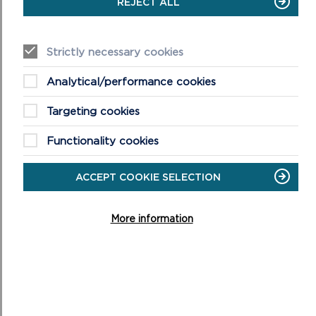
REJECT ALL
Strictly necessary cookies
Analytical/performance cookies
GWEFAN YSGOLION AWYR AGORED SIR
BENFRO
Targeting cookies
EWCH I WEFAN YSGOLION AWYR AGORED SIR
Functionality cookies
ON
BENFRO
GWEFAN
YSGOLION
ACCEPT COOKIE SELECTION
AWYR
AGORED
SIR
More information
BENFRO
NEWYDDION Y PARC
CENEDLAETHOL