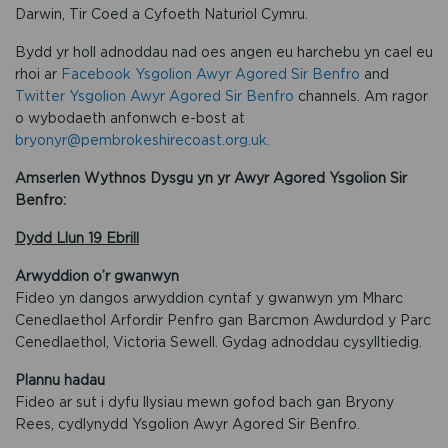
Darwin, Tir Coed a Cyfoeth Naturiol Cymru.
Bydd yr holl adnoddau nad oes angen eu harchebu yn cael eu
rhoi ar
Facebook Ysgolion Awyr Agored Sir Benfro
and
Twitter Ysgolion Awyr Agored Sir Benfro
channels. Am ragor
o wybodaeth anfonwch e-bost at
bryonyr@pembrokeshirecoast.org.uk.
Amserlen Wythnos Dysgu yn yr Awyr Agored Ysgolion Sir
Benfro:
Dydd Llun 19 Ebrill
Arwyddion o’r gwanwyn
Fideo yn dangos arwyddion cyntaf y gwanwyn ym Mharc
Cenedlaethol Arfordir Penfro gan Barcmon Awdurdod y Parc
Cenedlaethol, Victoria Sewell. Gydag adnoddau cysylltiedig.
Plannu hadau
Fideo ar sut i dyfu llysiau mewn gofod bach gan Bryony
Rees, cydlynydd Ysgolion Awyr Agored Sir Benfro.