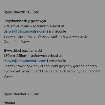
Dydd Mawrth 20 Ebrill
Gwyddoniaeth y gwanwyn
9.30am-10.15am – anfonwch e-bost at
darwin@darwincentre.com
i archebu lle
Sesiwn rithwir fyw ar Wyddoniaeth y Gwanwyn gyda
Chanolfan Darwin.
Bwystfilod bach yr ardd
1.30pm-2.15pm – anfonwch e-bost at
darwin@darwincentre.com
i archebu lle
Sesiwn rithwir fyw ar y creaduriaid gwych y gallech ddod o
hyd iddynt yn eich gardd neu ar dir eich ysgol gyda Chanolfan
Darwin.
Dydd Mercher 21 Ebrill
Blodau