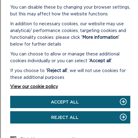
You can disable these by changing your browser settings,
but this may affect how the website functions
In addition to necessary cookies, our website may use
analytical/ performance cookies, targeting cookies and
functionality cookies: please click
‘More information’
below for further details
LLIF BYW
You can choose to allow or manage these additional
cookies individually or you can select
‘Accept all’
.
Bydd y cyfarfod yn cychwyn am 10yb ar 18/09/2024.
If you choose to
‘Reject all’
, we will not use cookies for
ON
GWYLIWCH Y LLIF BYW
these additional purposes
LLIF
View our cookie policy
BYW
ACCEPT ALL
REJECT ALL
COFNODION A GYNHALIWYD