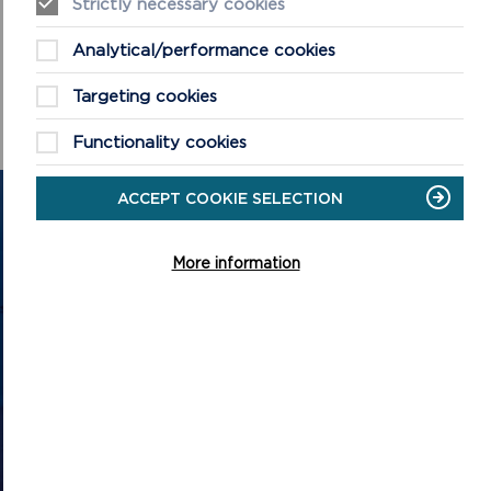
Strictly necessary cookies
LAWRLWYTHWCH Y COFNODION
Analytical/performance cookies
Targeting cookies
Functionality cookies
ACCEPT COOKIE SELECTION
CYSYLLTU Â NI
More information
Cysylltwch â ni a chofrestrwch eich manylion
i gael y diweddariadau diweddaraf ar yr hyn
sy'n digwydd ym Mharc Cenedlaethol
Arfordir Penfro
ON
CYSYLLTU Â NI
CYSYLLTU
Â