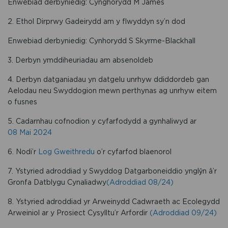
Enwebiad derbyniedig: Cynghorydd M James
2. Ethol Dirprwy Gadeirydd am y flwyddyn sy’n dod
Enwebiad derbyniedig: Cynhorydd S Skyrme-Blackhall
3. Derbyn ymddiheuriadau am absenoldeb
4. Derbyn datganiadau yn datgelu unrhyw ddiddordeb gan
Aelodau neu Swyddogion mewn perthynas ag unrhyw eitem
o fusnes
5. Cadarnhau cofnodion y cyfarfodydd a gynhaliwyd ar
08 Mai 2024
6. Nodi’r
Log Gweithredu
o’r cyfarfod blaenorol
7. Ystyried adroddiad y Swyddog Datgarboneiddio ynglŷn â’r
Gronfa Datblygu Cynaliadwy
(Adroddiad 08/24)
8. Ystyried adroddiad yr Arweinydd Cadwraeth ac Ecolegydd
Arweiniol ar y Prosiect Cysylltu’r Arfordir
(Adroddiad 09/24)