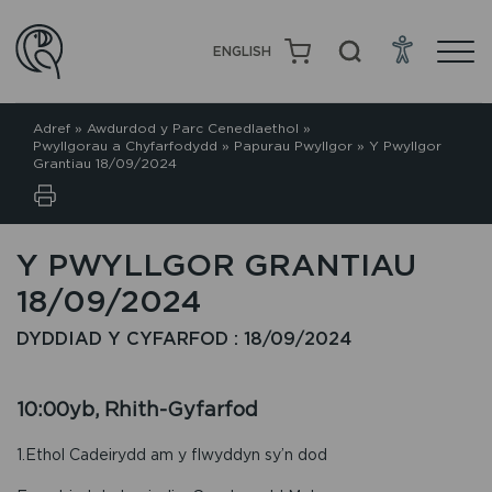
ENGLISH
Adref
»
Awdurdod y Parc Cenedlaethol
»
Pwyllgorau a Chyfarfodydd
»
Papurau Pwyllgor
»
Y Pwyllgor
Grantiau 18/09/2024
Y PWYLLGOR GRANTIAU
18/09/2024
DYDDIAD Y CYFARFOD : 18/09/2024
10:00yb, Rhith-Gyfarfod
1.Ethol Cadeirydd am y flwyddyn sy’n dod