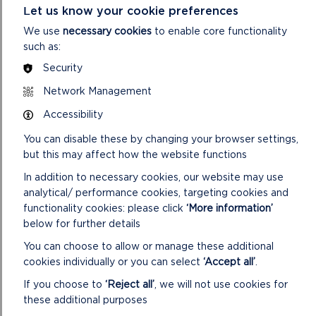
Let us know your cookie preferences
We use
necessary cookies
to enable core functionality
such as:
Security
Network Management
Accessibility
You can disable these by changing your browser settings,
DEWCH O HYD I'R DAITH
but this may affect how the website functions
HON
In addition to necessary cookies, our website may use
CYFEIRNOD GRID: SN030141
analytical/ performance cookies, targeting cookies and
functionality cookies: please click
‘More information’
below for further details
You can choose to allow or manage these additional
LAWRLWYTHWCH FAP TAITH FER PARC
cookies individually or you can select
‘Accept all’
.
SLEBECH
If you choose to
‘Reject all’
, we will not use cookies for
these additional purposes