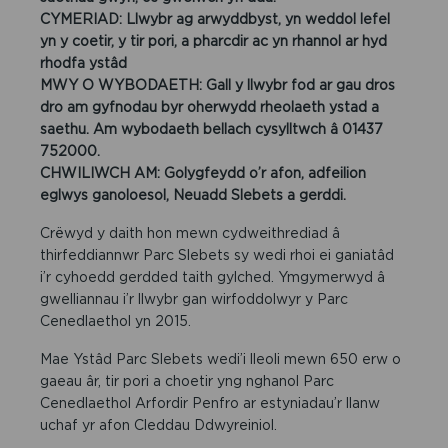
CYMERIAD: Llwybr ag arwyddbyst, yn weddol lefel
yn y coetir, y tir pori, a pharcdir ac yn rhannol ar hyd
rhodfa ystâd
MWY O WYBODAETH: Gall y llwybr fod ar gau dros
dro am gyfnodau byr oherwydd rheolaeth ystad a
saethu. Am wybodaeth bellach cysylltwch â 01437
752000.
CHWILIWCH AM: Golygfeydd o’r afon, adfeilion
eglwys ganoloesol, Neuadd Slebets a gerddi.
Crëwyd y daith hon mewn cydweithrediad â
thirfeddiannwr Parc Slebets sy wedi rhoi ei ganiatâd
i’r cyhoedd gerdded taith gylched. Ymgymerwyd â
gwelliannau i’r llwybr gan wirfoddolwyr y Parc
Cenedlaethol yn 2015.
Mae Ystâd Parc Slebets wedi’i lleoli mewn 650 erw o
gaeau âr, tir pori a choetir yng nghanol Parc
Cenedlaethol Arfordir Penfro ar estyniadau’r llanw
uchaf yr afon Cleddau Ddwyreiniol.