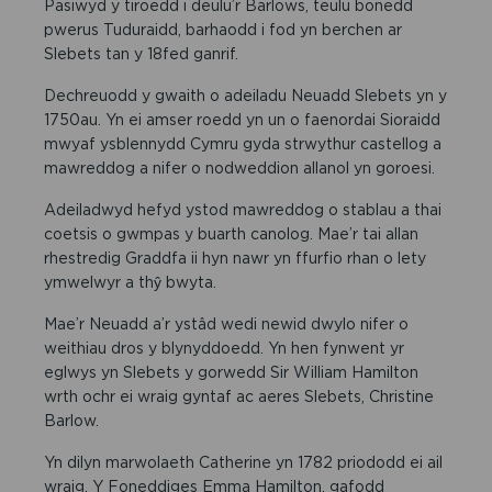
Pasiwyd y tiroedd i deulu’r Barlows, teulu bonedd
pwerus Tuduraidd, barhaodd i fod yn berchen ar
Slebets tan y 18fed ganrif.
Dechreuodd y gwaith o adeiladu Neuadd Slebets yn y
1750au. Yn ei amser roedd yn un o faenordai Sioraidd
mwyaf ysblennydd Cymru gyda strwythur castellog a
mawreddog a nifer o nodweddion allanol yn goroesi.
Adeiladwyd hefyd ystod mawreddog o stablau a thai
coetsis o gwmpas y buarth canolog. Mae’r tai allan
rhestredig Graddfa ii hyn nawr yn ffurfio rhan o lety
ymwelwyr a thŷ bwyta.
Mae’r Neuadd a’r ystâd wedi newid dwylo nifer o
weithiau dros y blynyddoedd. Yn hen fynwent yr
eglwys yn Slebets y gorwedd Sir William Hamilton
wrth ochr ei wraig gyntaf ac aeres Slebets, Christine
Barlow.
Yn dilyn marwolaeth Catherine yn 1782 priododd ei ail
wraig, Y Foneddiges Emma Hamilton, gafodd