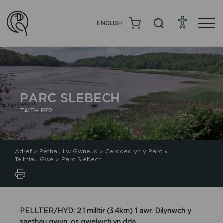
ENGLISH
PARC SLEBECH
TAITH FER
Adref
»
Pethau i’w Gwneud
»
Cerdded yn y Parc
»
Teithiau Gwe
»
Parc Slebech
PELLTER/HYD: 2.1 milltir (3.4km) 1 awr. Dilynwch y
saethau gwyn, os gwelwch yn dda.