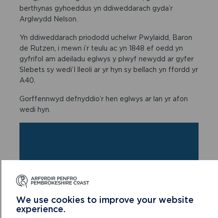
berthynas gyhoeddus yn ddiweddarach gyda’r
Arglwydd Nelson.
Yn ddiweddarach priododd uchelwr Pwylaidd, Baron
de Rutzen, i mewn i’r teulu ac yn 1848 ef oedd yn
gyfrifol am adeiladu eglwys y plwyf newydd ar gyfer
Slebets sy wedi’I lleoli ar yr hyn sy bellach yn ffordd yr
A40.
Gorffennwyd defnyddio’r hen eglwys ar lan yr afon
wedi hyn.
We use cookies to improve your website
experience.