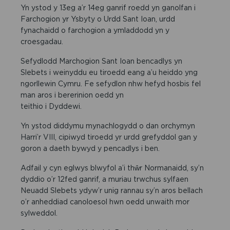
Yn ystod y 13eg a’r 14eg ganrif roedd yn ganolfan i
Farchogion yr Ysbyty o Urdd Sant Ioan, urdd
fynachaidd o farchogion a ymladdodd yn y
croesgadau.
Sefydlodd Marchogion Sant Ioan bencadlys yn
Slebets i weinyddu eu tiroedd eang a’u heiddo yng
ngorllewin Cymru. Fe sefydlon nhw hefyd hosbis fel
man aros i bererinion oedd yn
teithio i Dyddewi.
Yn ystod diddymu mynachlogydd o dan orchymyn
Harri’r VIII, cipiwyd tiroedd yr urdd grefyddol gan y
goron a daeth bywyd y pencadlys i ben.
Adfail y cyn eglwys blwyfol a’i thŵr Normanaidd, sy’n
dyddio o’r 12fed ganrif, a muriau trwchus sylfaen
Neuadd Slebets ydyw’r unig rannau sy’n aros bellach
o’r anheddiad canoloesol hwn oedd unwaith mor
sylweddol.