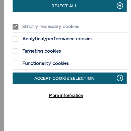
REJECT ALL
Strictly necessary cookies
Analytical/performance cookies
GWISGOEDD NEWYDD YN RHOI BYWYD
NEWYDD I HANES CASTELL CAERIW
Targeting cookies
Gall ymwelwyr â Chastell Caeriw nawr gamu i’r
Functionality cookies
gorffennol diolch i rodd hael gan Gyfeillion Parc
Cenedlaethol Arfordir Penfro, sydd wedi ariannu casgliad
ACCEPT COOKIE SELECTION
newydd sbon o wisgoedd hanesyddol i deuluoedd...
DARLLENWCH FWY
More information