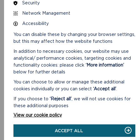
Security
Network Management
Accessibility
You can disable these by changing your browser settings,
but this may affect how the website functions
TAITH SAIN CASTELL CAERIW
In addition to necessary cookies, our website may use
analytical/ performance cookies, targeting cookies and
Mwynhewch sylwebaeth sain yn archwilio hanes Castell
functionality cookies: please click
‘More information’
Caeriw.
below for further details
You can choose to allow or manage these additional
DARLLENWCH FWY
cookies individually or you can select
‘Accept all’
.
If you choose to
‘Reject all’
, we will not use cookies for
these additional purposes
View our cookie policy
ACCEPT ALL