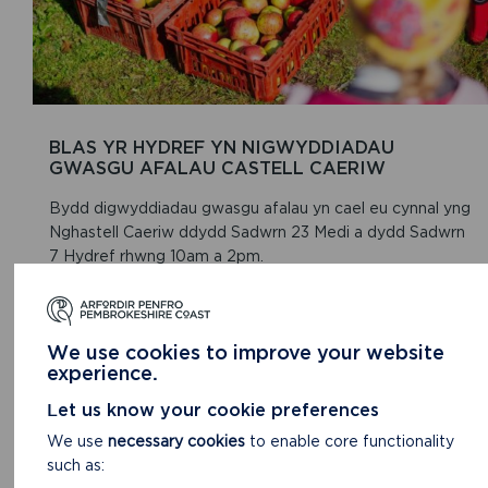
BLAS YR HYDREF YN NIGWYDDIADAU
GWASGU AFALAU CASTELL CAERIW
Bydd digwyddiadau gwasgu afalau yn cael eu cynnal yng
Nghastell Caeriw ddydd Sadwrn 23 Medi a dydd Sadwrn
7 Hydref rhwng 10am a 2pm.
DARLLENWCH FWY
We use cookies to improve your website
experience.
Let us know your cookie preferences
We use
necessary cookies
to enable core functionality
such as: